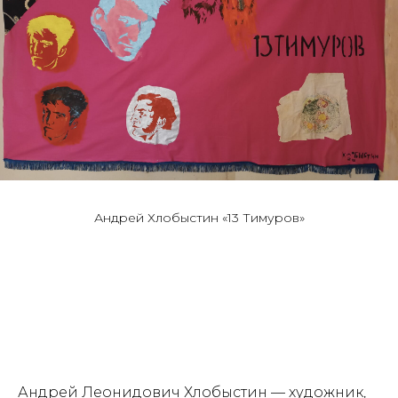
Андрей Хлобыстин «13 Тимуров»
Андрей Леонидович Хлобыстин — художник,