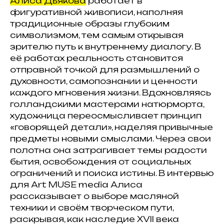
Алиса Дьякова
работает в
фигуративной живописи, наполняя
традиционные образы глубоким
символизмом, тем самым открывая
зрителю путь к внутреннему диалогу. В
её работах реальность становится
отправной точкой для размышлений о
духовности, самопознании и ценности
каждого мгновения жизни. Вдохновляясь
голландскими мастерами натюрморта,
художница переосмысливает принцип
«говорящей детали», наделяя привычные
предметы новыми смыслами. Через свои
полотна она затрагивает темы радости
бытия, освобождения от социальных
ограничений и поиска истины. В интервью
для Art MUSE media Алиса
рассказывает о выборе масляной
техники и своём творческом пути,
раскрывая, как наследие XVII века