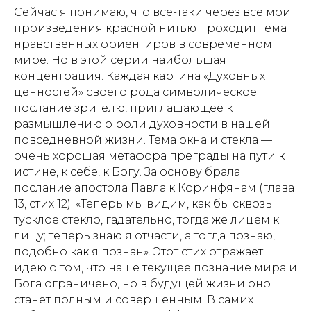
Сейчас я понимаю, что всё-таки через все мои
произведения красной нитью проходит тема
нравственных ориентиров в современном
мире. Но в этой серии наибольшая
концентрация. Каждая картина «Духовных
ценностей» своего рода символическое
послание зрителю, приглашающее к
размышлению о роли духовности в нашей
повседневной жизни. Тема окна и стекла —
очень хорошая метафора преграды на пути к
истине, к себе, к Богу. За основу брала
послание апостола Павла к Коринфянам (глава
13, стих 12): «Теперь мы видим, как бы сквозь
тусклое стекло, гадательно, тогда же лицем к
лицу; теперь знаю я отчасти, а тогда познаю,
подобно как я познан». Этот стих отражает
идею о том, что наше текущее познание мира и
Бога ограничено, но в будущей жизни оно
станет полным и совершенным. В самих