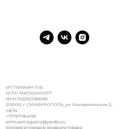
ИП ПИВКИН П.В.
ОГРН 314910224100171
ИНН 910200088966
295000, г. СИМФЕРОПОЛЬ, ул. Екатериненская, 5,
оф.54
+79787084056
artmusemagazine@yandex.ru
Условия и порядок возврата товара