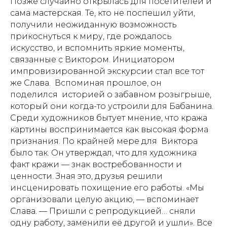
Позже случайно открылась для посетителей и
сама мастерская. Те, кто не поспешил уйти,
получили неожиданную возможность
прикоснуться к миру, где рождалось
искусство, и вспомнить яркие моменты,
связанные с Виктором. Инициатором
импровизированной экскурсии стал все тот
же Слава. Вспоминая прошлое, он
поделился историей о забавном розыгрыше,
который они когда-то устроили для Бабанина.
Среди художников бытует мнение, что кража
картины воспринимается как высокая форма
признания. По крайней мере для Виктора
было так. Он утверждал, что для художника
факт кражи — знак востребованности и
ценности. Зная это, друзья решили
инсценировать похищение его работы. «Мы
организовали целую акцию, — вспоминает
Слава. — Пришли с репродукцией… сняли
одну работу, заменили её другой и ушли». Все