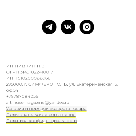
ИП ПИВКИН П.В.
ОГРН 314910224100171
ИНН 910200088966
295000, г. СИМФЕРОПОЛЬ, ул. Екатериненская, 5,
оф.54
+79787084056
artmusemagazine@yandex.ru
Условия и порядок возврата товара
Пользовательское соглашение
Политика конфиденциальности