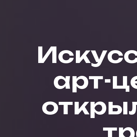
Искусс
арт-ц
открыл
тр