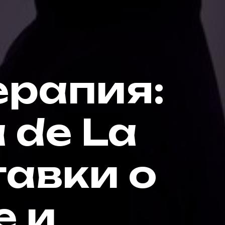
ерапия:
 de La
тавки о
е и