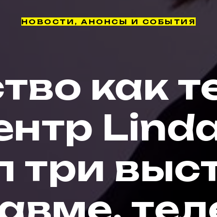
НОВОСТИ, АНОНСЫ И СОБЫТИЯ
тво как т
ентр Linda
 три выс
авме, тел