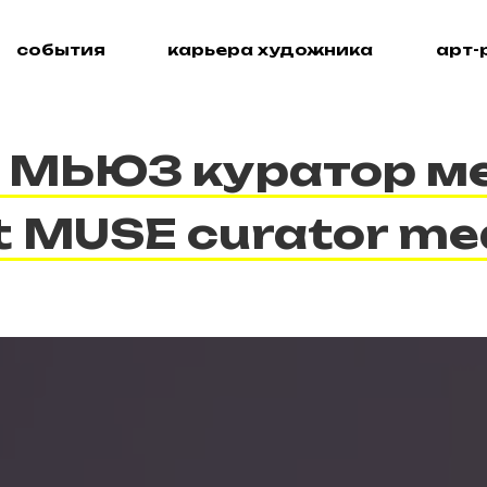
события
карьера художника
арт-
МЬЮЗ куратор м
t MUSE curator me