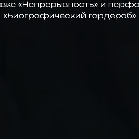
авке «Непрерывность» и перф
«Биографический гардероб»