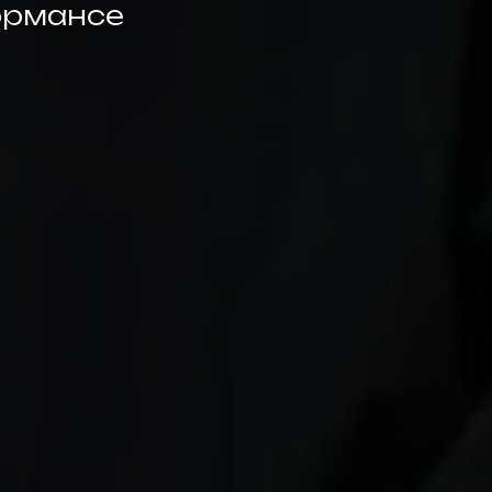
ормансе