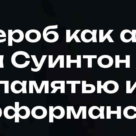
ероб как а
а Суинтон
памятью 
рформан