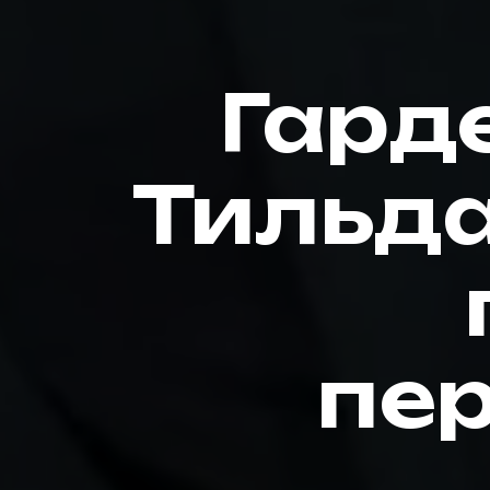
Гард
Тильд
пе