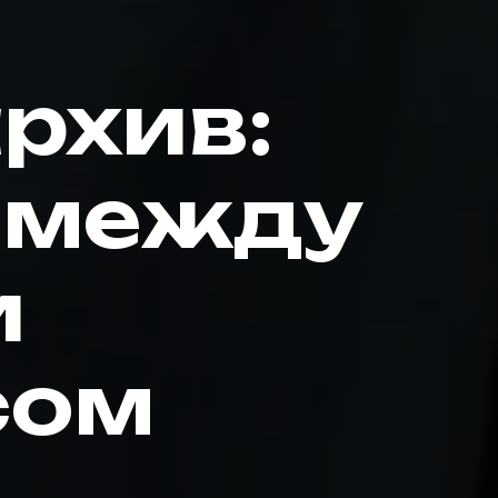
рхив:
 между
и
сом